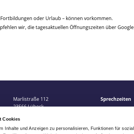
n Fortbildungen oder Urlaub – können vorkommen.
fehlen wir, die tagesaktuellen Öffnungszeiten über Google
Marlistraße 112
Sprechzeiten
23566 Lübeck
Montag 08:
t Cookies
Tel.:
0451 6112445
Dienstag 0
 Inhalte und Anzeigen zu personalisieren, Funktionen für sozia
Tel.:
0451 73711
Mittwoch 0